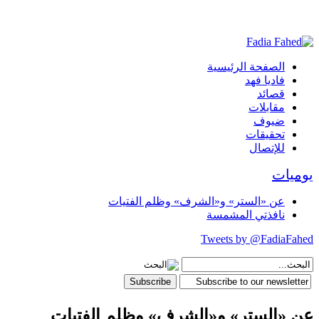
الصفحة الرئيسية
فاديا فهد
قصائد
مقابلات
ضيوف
تحقيقات
للإتصال
يوميات
عن «الستر» و«الشرف» وظلم الفتيات
نافذتي المشمسة
Tweets by @FadiaFahed
عن «الستر» و«الشرف» وظلم الفتيات