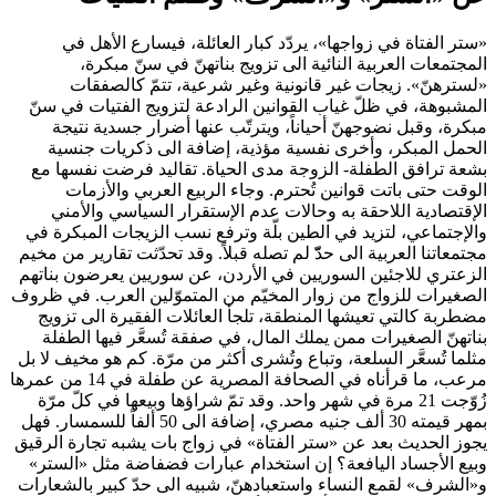
«ستر الفتاة في زواجها»، يردّد كبار العائلة، فيسارع الأهل في
المجتمعات العربية النائية الى تزويج بناتهنّ في سنّ مبكرة،
«لسترهنّ». زيجات غير قانونية وغير شرعية، تتمّ كالصفقات
المشبوهة، في ظلّ غياب القوانين الرادعة لتزويج الفتيات في سنّ
مبكرة، وقبل نضوجهنّ أحياناً، ويترتّب عنها أضرار جسدية نتيجة
الحمل المبكر، وأخرى نفسية مؤذية، إضافة الى ذكريات جنسية
بشعة ترافق الطفلة- الزوجة مدى الحياة. تقاليد فرضت نفسها مع
الوقت حتى باتت قوانين تُحترم. وجاء الربيع العربي والأزمات
الإقتصادية اللاحقة به وحالات عدم الإستقرار السياسي والأمني
والإجتماعي، لتزيد في الطين بلّة وترفع نسب الزيجات المبكرة في
مجتمعاتنا العربية الى حدّّ لم تصله قبلاً. وقد تحدّثت تقارير من مخيم
الزعتري للاجئين السوريين في الأردن، عن سوريين يعرضون بناتهم
الصغيرات للزواج من زوار المخيّم من المتموّلين العرب. في ظروف
مضطربة كالتي تعيشها المنطقة، تلجأ العائلات الفقيرة الى تزويج
بناتهنّ الصغيرات ممن يملك المال، في صفقة تُسعَّر فيها الطفلة
مثلما تُسعَّر السلعة، وتباع وتُشرى أكثر من مرّة. كم هو مخيف لا بل
مرعب، ما قرأناه في الصحافة المصرية عن طفلة في 14 من عمرها
زُوّجت 21 مرة في شهر واحد. وقد تمّ شراؤها وبيعها في كلّ مرّة
بمهر قيمته 30 ألف جنيه مصري، إضافة الى 50 ألفاً للسمسار. فهل
يجوز الحديث بعد عن «ستر الفتاة» في زواج بات يشبه تجارة الرقيق
وبيع الأجساد اليافعة؟ إن استخدام عبارات فضفاضة مثل «الستر»
و«الشرف» لقمع النساء واستعبادهنّ، شبيه الى حدّ كبير بالشعارات